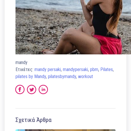
mandy
Ετικέτες:
mandy persaki
,
mandypersaki
,
pbm
,
Pilates
,
pilates by Mandy
,
pilatesbymandy
,
workout
Σχετικά Άρθρα