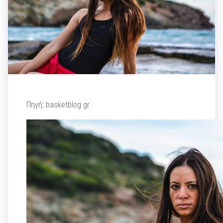
Πηγή: basketblog.gr