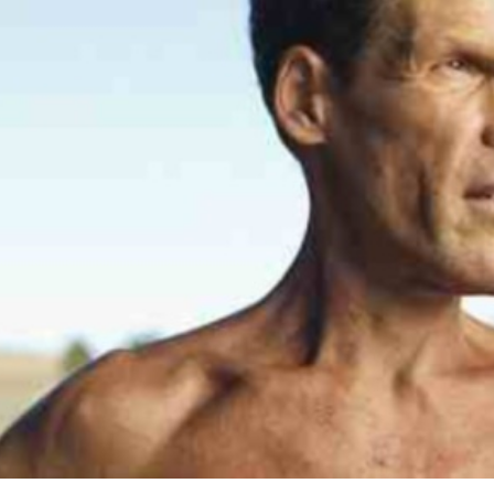
Ένα μεγάλο και όμορφο γυμναστήριο κοντά στη θάλασσα
ΚΟΡΥΔΑΛΛOΣ
Το pilates έχει τον δικό του καταπληκτικό χώρο στον
Κορυδαλλό
ΠΕΥΚΗ
Η εξέλιξη της ευεξίας στην Πεύκη
NEOΣ ΧΩΡΟΣ
ΠΕΡΙΣΤΈΡΙ
Προορισμός Pilates στην Καρδιά της Πόλης