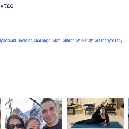
ίντεο
ypersaki
,
navarino challenge
,
pbm
,
pilates by Mandy
,
pilatesbymandy