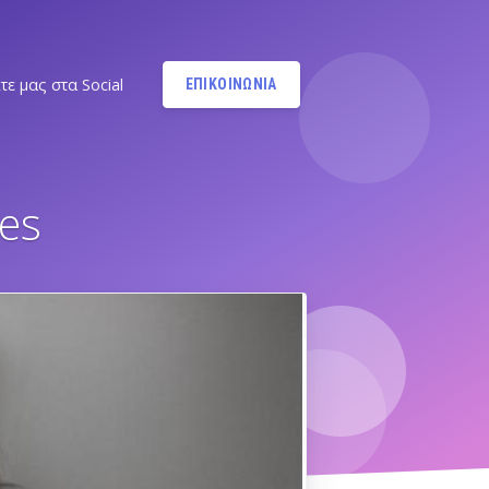
τε μας στα Social
ΕΠΙΚΟΙΝΩΝΙΑ
Instagram
@MANDYPBM
ies
Instagram
@PILATESBYMANDY
Pilates by Mandy Facebook
Ν.ΣΜΥΡΝΗΣ - Π.ΦΑΛΗΡΟΥ
Pilates by Mandy
FACEBOOK ΕΛΛΗΝΙΚΟΥ
Α
Pilates by Mandy
FACEBOOK ΑΛΙΜΟΥ