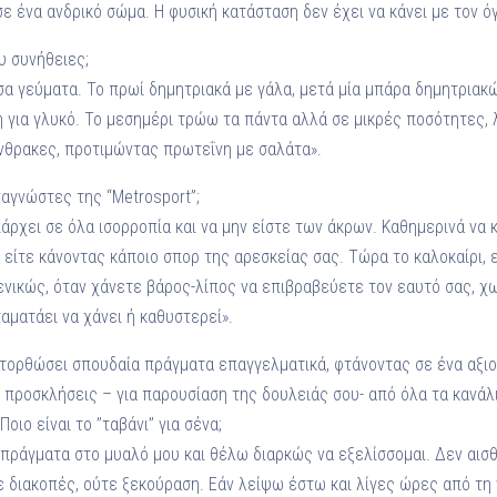
σε ένα ανδρικό σώμα. Η φυσική κατάσταση δεν έχει να κάνει με τον όγ
υ συνήθειες;
σα γεύματα. Το πρωί δημητριακά με γάλα, μετά μία μπάρα δημητριακώ
η για γλυκό. Το μεσημέρι τρώω τα πάντα αλλά σε μικρές ποσότητες, 
θρακες, προτιμώντας πρωτεΐνη με σαλάτα».
αγνώστες της “Metrosport”;
υπάρχει σε όλα ισορροπία και να μην είστε των άκρων. Καθημερινά να 
είτε κάνοντας κάποιο σπορ της αρεσκείας σας. Τώρα το καλοκαίρι, ε
ενικώς, όταν χάνετε βάρος-λίπος να επιβραβεύετε τον εαυτό σας, χω
αματάει να χάνει ή καθυστερεί».
ατορθώσει σπουδαία πράγματα επαγγελματικά, φτάνοντας σε ένα αξ
 προσκλήσεις – για παρουσίαση της δουλειάς σου- από όλα τα κανάλια
ο είναι το ’’ταβάνι’’ για σένα;
πράγματα στο μυαλό μου και θέλω διαρκώς να εξελίσσομαι. Δεν αισθά
 διακοπές, ούτε ξεκούραση. Εάν λείψω έστω και λίγες ώρες από τη 