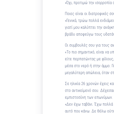
«Όχι, προτιμώ την ισορροπία 
Ποιες είναι οι διατροφικές σο
«Γενικά, τρώω πολλά ενδιάμε
γιατί μου καλύπτει την ανάγκ
βράδυ αποφεύγω τους υδατάν
Οι συμβουλές σου για τους αν
«Το πιο σημαντικό, είναι να 
είτε περπατώντας με φίλους, 
μέσα στο νερό ή στην άμμο. Γ
μεγαλύτερη απώλεια, όταν στ
Σε ηλικία 26 χρονών έχεις κ
στο αντικείμενό σου. Δέχεσαι
εμπιστοσύνη των επωνύμων. Ποι
«Δεν έχω ταβάνι. Έχω πολλά 
αυτό που κάνω. Δε θέλω ούτε