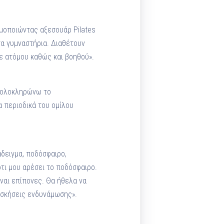
μοποιώντας αξεσουάρ Pilates
στα γυμναστήρια. Διαθέτουν
θε ατόμου καθώς και βοηθού».
, ολοκληρώνω το
α περιοδικά του ομίλου
δειγμα, ποδόσφαιρο,
ότι μου αρέσει το ποδόσφαιρο.
ίναι επίπονες. Θα ήθελα να
ασκήσεις ενδυνάμωσης».