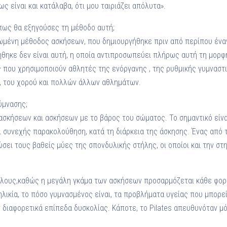
ς είναι και κατάλαβα, ότι μου ταιριάζει απόλυτα».
 πως θα εξηγούσες τη μέθοδο αυτή;
ηρωμένη μέθοδος ασκήσεων, που δημιουργήθηκε πριν από περίπου ένα
γήθηκε δεν είναι αυτή, η οποία αντιπροσωπεύει πλήρως αυτή τη μορφ
ές που χρησιμοποιούν αθλητές της ενόργανης , της ρυθμικής γυμναστ
, του χορού και πολλών άλλων αθλημάτων.
ύμνασης;
 ασκήσεων και ασκήσεων με το βάρος του σώματος. Το σημαντικό είνα
 συνεχής παρακολούθηση, κατά τη διάρκεια της άσκησης. Ένας από
σει τους βαθείς μύες της σπονδυλικής στήλης, οι οποίοι και την στη
α όλους,καθώς η μεγάλη γκάμα των ασκήσεων προσαρμόζεται κάθε φορ
ηλικία, το πόσο γυμνασμένος είναι, τα προβλήματα υγείας που μπορε
ν διαφορετικά επίπεδα δυσκολίας. Κάποτε, το Pilates απευθυνόταν μ