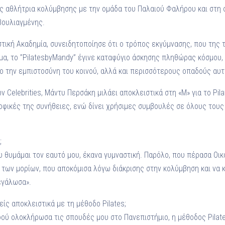
 αθλήτρια κολύμβησης με την ομάδα του Παλαιού Φαλήρου και στη σ
Βουλιαγμένης.
τική Ακαδημία, συνειδητοποίησε ότι ο τρόπος εκγύμνασης, που της τ
σμα, το ’’PilatesbyMandy” έγινε καταφύγιο άσκησης πληθώρας κόσμου,
νο την εμπιστοσύνη του κοινού, αλλά και περισσότερους οπαδούς αυ
 Celebrities, Μάντυ Περσάκη μιλάει αποκλειστικά στη «Μ» για το Pil
ροφικές της συνήθειες, ενώ δίνει χρήσιμες συμβουλές σε όλους τους
;
υ θυμάμαι τον εαυτό μου, έκανα γυμναστική. Παρόλο, που πέρασα Οικ
των μορίων, που αποκόμισα λόγω διάκρισης στην κολύμβηση και να 
εγάλωσα».
είς αποκλειστικά με τη μέθοδο Pilates;
φού ολοκλήρωσα τις σπουδές μου στο Πανεπιστήμιο, η μέθοδος Pilate