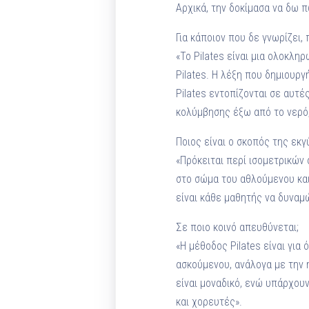
Αρχικά, την δοκίμασα να δω πω
Για κάποιον που δε γνωρίζει,
«Το Pilates είναι μια ολοκλ
Pilates. Η λέξη που δημιουρ
Pilates εντοπίζονται σε αυτ
κολύμβησης έξω από το νερό
Ποιος είναι ο σκοπός της εκγ
«Πρόκειται περί ισομετρικών
στο σώμα του αθλούμενου και
είναι κάθε μαθητής να δυναμώ
Σε ποιο κοινό απευθύνεται;
«Η μέθοδος Pilates είναι γι
ασκούμενου, ανάλογα με την 
είναι μοναδικό, ενώ υπάρχου
και χορευτές».