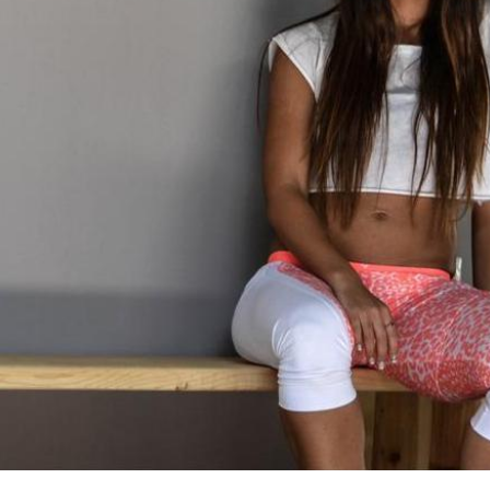
Ένα μεγάλο και όμορφο γυμναστήριο κοντά στη θάλασσα
ΚΟΡΥΔΑΛΛOΣ
Το pilates έχει τον δικό του καταπληκτικό χώρο στον
Κορυδαλλό
ΠΕΥΚΗ
Η εξέλιξη της ευεξίας στην Πεύκη
NEOΣ ΧΩΡΟΣ
ΠΕΡΙΣΤΈΡΙ
Προορισμός Pilates στην Καρδιά της Πόλης