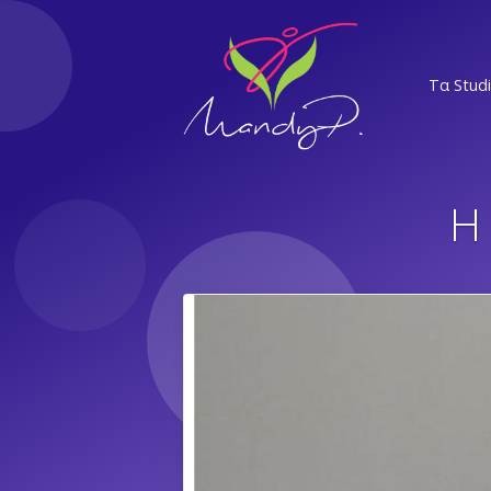
Τα Stud
ΝΣ
Η 
ΕΛ
Α
ΝΨ