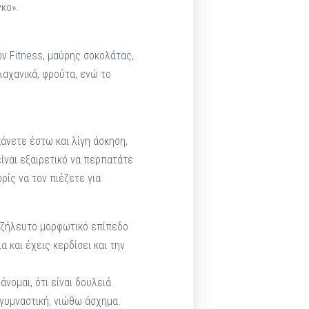
κο».
ν Fitness, μαύρης σοκολάτας,
λαχανικά, φρούτα, ενώ το
κάνετε έστω και λίγη άσκηση,
ίναι εξαιρετικό να περπατάτε
ρίς να τον πιέζετε για
ιοζήλευτο μορφωτικό επίπεδο
 και έχεις κερδίσει και την
νομαι, ότι είναι δουλειά
γυμναστική, νιώθω άσχημα.