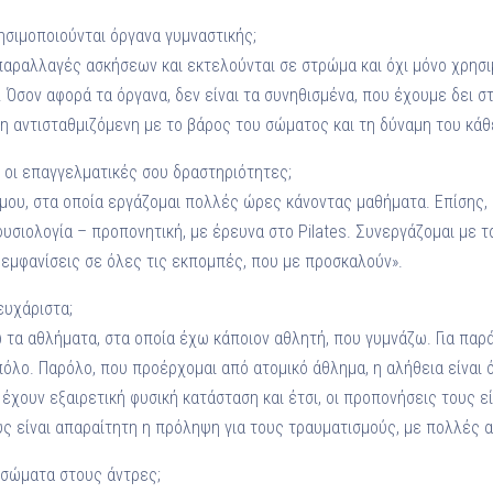
ησιμοποιούνται όργανα γυμναστικής;
αραλλαγές ασκήσεων και εκτελούνται σε στρώμα και όχι μόνο χρησι
s. Όσον αφορά τα όργανα, δεν είναι τα συνηθισμένα, που έχουμε δει 
ση αντισταθμιζόμενη με το βάρος του σώματος και τη δύναμη του κά
ι οι επαγγελματικές σου δραστηριότητες;
ά μου, στα οποία εργάζομαι πολλές ώρες κάνοντας μαθήματα. Επίσης
υσιολογία – προπονητική, με έρευνα στο Pilates. Συνεργάζομαι με τ
εμφανίσεις σε όλες τις εκπομπές, που με προσκαλούν».
ευχάριστα;
τα αθλήματα, στα οποία έχω κάποιον αθλητή, που γυμνάζω. Για παρά
όλο. Παρόλο, που προέρχομαι από ατομικό άθλημα, η αλήθεια είναι 
έχουν εξαιρετική φυσική κατάσταση και έτσι, οι προπονήσεις τους ε
ύς είναι απαραίτητη η πρόληψη για τους τραυματισμούς, με πολλές 
 σώματα στους άντρες;