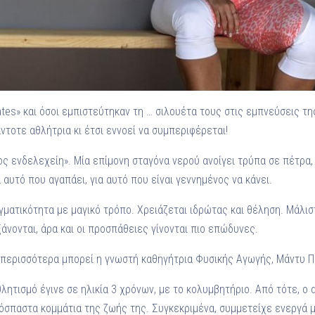
ates» και όσοι εμπιστεύτηκαν τη … σιλουέτα τους στις εμπνεύσεις τη
ντοτε αθλήτρια κι έτσι εννοεί να συμπεριφέρεται!
τος ενδελεχείη». Μία επίμονη σταγόνα νερού ανοίγει τρύπα σε πέτρα
 αυτό που αγαπάει, για αυτό που είναι γεννημένος να κάνει.
γματικότητα με μαγικό τρόπο. Χρειάζεται ιδρώτας και θέληση. Μάλισ
ξάνονται, άρα και οι προσπάθειες γίνονται πιο επώδυνες.
 περισσότερα μπορεί η γνωστή καθηγήτρια Φυσικής Αγωγής, Μάντυ Π
ητισμό έγινε σε ηλικία 3 χρόνων, με το κολυμβητήριο. Από τότε, ο 
σπαστα κομμάτια της ζωής της. Συγκεκριμένα, συμμετείχε ενεργά μ