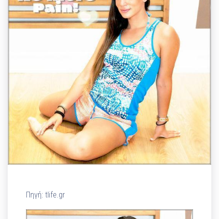
Πηγή: tlife.gr