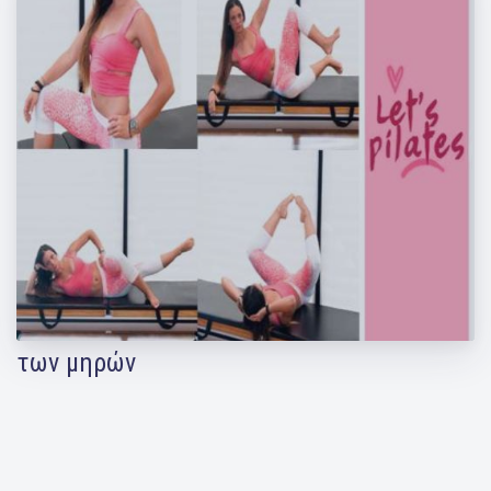
Απόκτησε σέξι πόδια! Η Μάντη Περσάκη
σου δείχνει ασκήσεις για το εσωτερικό
των μηρών