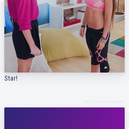
Απολαύστε τη Μάντη κάθε Δευτέρα στην
εκπομπή της Τατιάνας Στεφανίδου στο
Star!
ΠΡΟΗΓΟΥΜΕΝΟ ΑΡΘΡΟ