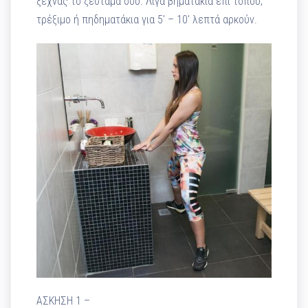
ξεχνάς το ζέσταμά σου. Λίγα βηματάκια επί τόπου,
τρέξιμο ή πηδηματάκια για 5′ – 10′ λεπτά αρκούν.
ΑΣΚΗΣΗ 1 –