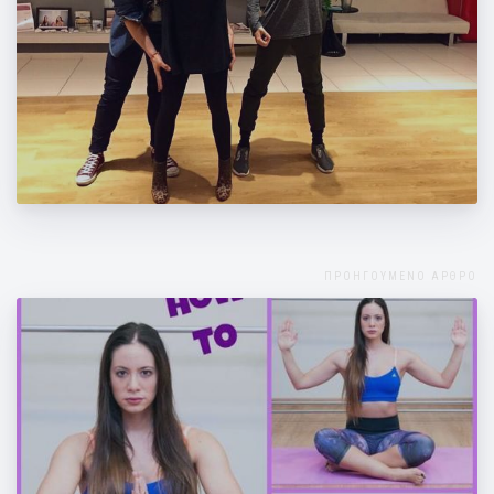
Nick Marianos και C Real προετοιμάζονται
για τον ελληνικό τελικό στα PbM!
ΠΡΟΗΓΟΥΜΕΝΟ ΑΡΘΡΟ