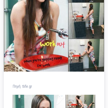
Πηγή: tlife.gr