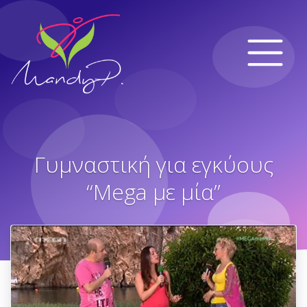
Γυμναστική για εγκύους
“Mega με μία”