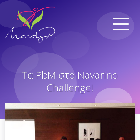
Τα PbM στο Navarino
Challenge!