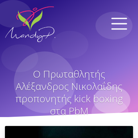
Ο Πρωταθλητής
Αλέξανδρος Νικολαΐδης
προπονητής kick boxing
στα PbM