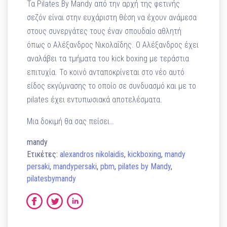
Τα Pilates By Mandy από την αρχή της φετινής
σεζόν είναι στην ευχάριστη θέση να έχουν ανάμεσα
στους συνεργάτες τους έναν σπουδαίο αθλητή
όπως ο Αλέξανδρος Νικολαΐδης. Ο Αλέξανδρος έχει
αναλάβει τα τμήματα του kick boxing με τεράστια
επιτυχία. Το κοινό ανταποκρίνεται στο νέο αυτό
είδος εκγύμνασης το οποίο σε συνδυασμό και με το
pilates έχει εντυπωσιακά αποτελέσματα.
Μια δοκιμή θα σας πείσει…
mandy
Ετικέτες:
alexandros nikolaidis
,
kickboxing
,
mandy
persaki
,
mandypersaki
,
pbm
,
pilates by Mandy
,
pilatesbymandy