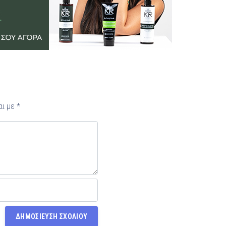
αι με
*