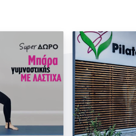
οφορεί!
Νέα τμήματα- Σας πε