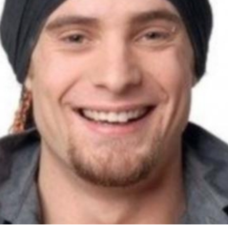
Ένα μεγάλο και όμορφο γυμναστήριο κοντά στη θάλασσα
ΚΟΡΥΔΑΛΛOΣ
Το pilates έχει τον δικό του καταπληκτικό χώρο στον
Κορυδαλλό
ΠΕΥΚΗ
Η εξέλιξη της ευεξίας στην Πεύκη
NEOΣ ΧΩΡΟΣ
ΠΕΡΙΣΤΈΡΙ
Προορισμός Pilates στην Καρδιά της Πόλης