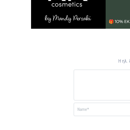
Η ηλ.