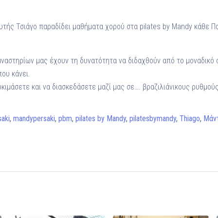
υτής Τσιάγο παραδίδει μαθήματα χορού στα pilates by Mandy κάθε Π
υμναστηρίων μας έχουν τη δυνατότητα να διδαχθούν από το μοναδικό 
που κάνει.
κιμάσετε και να διασκεδάσετε μαζί μας σε…. βραζιλιάνικους ρυθμούς
aki
,
mandypersaki
,
pbm
,
pilates by Mandy
,
pilatesbymandy
,
Thiago
,
Μάν