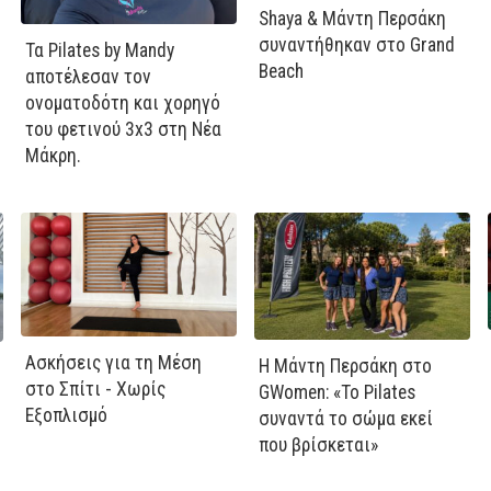
Shaya & Μάντη Περσάκη
συναντήθηκαν στο Grand
Τα Pilates by Mandy
Beach
αποτέλεσαν τον
ονοματοδότη και χορηγό
του φετινού 3x3 στη Νέα
Μάκρη.
Ασκήσεις για τη Μέση
Η Μάντη Περσάκη στο
στο Σπίτι - Χωρίς
GWomen: «Το Pilates
Εξοπλισμό
συναντά το σώμα εκεί
που βρίσκεται»