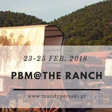
Ένα μεγάλο και όμορφο γυμναστήριο κοντά στη θάλασσα
ΚΟΡΥΔΑΛΛOΣ
Το pilates έχει τον δικό του καταπληκτικό χώρο στον
Κορυδαλλό
ΠΕΥΚΗ
Η εξέλιξη της ευεξίας στην Πεύκη
NEOΣ ΧΩΡΟΣ
ΠΕΡΙΣΤΈΡΙ
Προορισμός Pilates στην Καρδιά της Πόλης