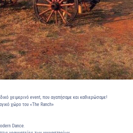
ικό χειμερινό event, που αγαπήσαμε και καθιερώσαμε!
αγικό χώρο του «The Ranch»
Mo
dern Dance
.
τις γραμματείες των γυμναστηρίων