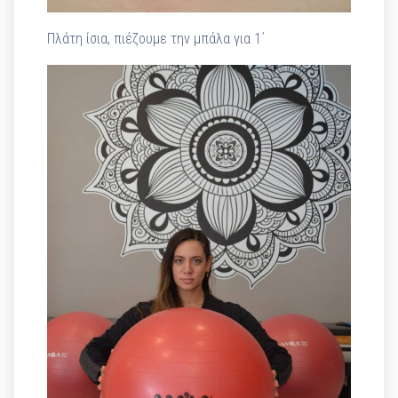
Πλάτη ίσια, πιέζουμε την μπάλα για 1΄