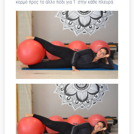
κορμό προς το άλλο πόδι για 1΄ στην κάθε πλευρά