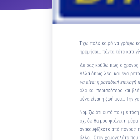
ΝΜ
Κ
Έχω πολύ καιρό να γράψω και
ηρεμήσω… πάντα τότε κάτι γίν
ΠΕΥ
Δε σας κρύβω πως ο χρόνος 
Αλλά όπως λέει και ένα ρητ
ΠΣ
να είναι η μοναδική επιλογή π
όλο και περισσότερο και βλέ
μένα είναι η ζωή μου… Την γυ
Νομίζω ότι αυτό που με τόση
όχι δε θα μου φτάνει η μέρα 
ανακουφίζεστε από πόνους π
άλλο… Όταν χαμογελάτε που π