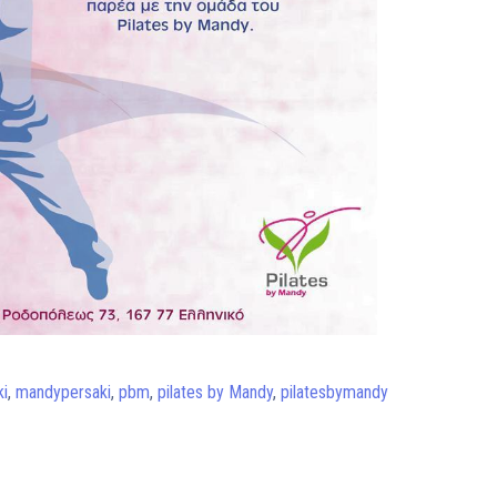
i
,
mandypersaki
,
pbm
,
pilates by Mandy
,
pilatesbymandy