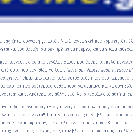
Ένα μεγάλο και όμορφο γυμναστήριο κοντά στη θάλασσα
ΚΟΡΥΔΑΛΛOΣ
Το pilates έχει τον δικό του καταπληκτικό χώρο στον
Κορυδαλλό
 σας ζητώ συγνώμη γι’ αυτό… Απλά πάντα εκεί που νομίζεις ότι όλ
ΠΕΥΚΗ
εται και σου θυμίζει ότι δεν πρέπει να ηρεμείς και να επαναπαύεσαι
Η εξέλιξη της ευεξίας στην Πεύκη
που περνάει εκτός από μεγάλες χαρές μου έφερε και πολύ μεγάλες
NEOΣ ΧΩΡΟΣ
ΠΕΡΙΣΤΈΡΙ
ό από αυτά που συνηθίζω να λέω ,
‘’πότε δεν ξέρεις πόσο δυνατός εί
Προορισμός Pilates στην Καρδιά της Πόλης
ου έχεις…’’
, είμαι πραγματικά πολύ ευτυχισμένη που όσο περνάει ο 
πω όλο και περισσότερους ανθρώπους να αγαπάνε και να συνηθίζου
μναστική και γενικότερα τον αθλητισμό! Αυτό κρατάω από αυτή τη χρ
 αγάπη δημιούργησα σιγά – σιγά ανοίγει τόσο πολύ που για να μπορ
αλλά ούτε και η νύχτα!!! Για μένα είναι ευτυχία να βλέπω στα πρό
ου σας ταλαιπωρούσαν, όταν τελειώνετε από 2 ή και 3 ώρες σερί 
ετυχαίνετε τους στόχους σας, όταν βλέπετε το σώμα σας να αλλάζει