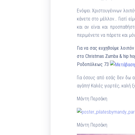
Ενόψει Χριστουγέννων λοιπό
κάνετε στο μέλλον… Γιατί ε
και αν είναι και προσπαθή
περιμένετε να πάρετε και μό
Για να σας ευχηθούμε λοιπόν
στο Christmas Zumba & hip h
Ροδοπόλεως 73
Για όσους από εσάς δεν δω α
αγάπη! Καλές γιορτές, καλή ξε
Μάντη Περσάκη
Μάντη Περσάκη