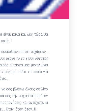
Pilates by Mandy
FACEBOOK N.ΨΥΧΙΚΟΥ
Pilates by Mandy
FACEBOOK N.ΜΑΚΡΗΣ
α είναι καλά και λες τώρα θα
Pilates by Mandy
FACEBOOK ΚΟΡΥΔΑΛΛΟΥ
 ποτέ…!
Pilates by Mandy
 δυσκολίες και στεναχώριες…
FACEBOOK ΠΕΡΙΣΤΕΡΊΟΥ
σαι μέχρι το να είσαι δυνατός
καιρός η παρέα μας μεγαλώνει
Pilates by Mandy
FACEBOOK ΠΕΎΚΗΣ
ν μαζί μου κάτι το οποίο για
όνια…
ΚΑΝΑΛΙ YOUTUBE
ώ να σας βλέπω όλους σε λίγο
σωπά σας την ευχαρίστηση όταν
προπονήσεις και αντέχετε κι
… Όταν, όταν, όταν…!!!