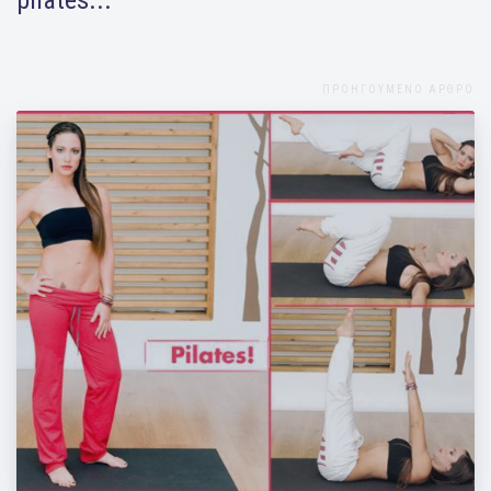
ΠΡΟΗΓΟΥΜΕΝΟ ΑΡΘΡΟ
Aσκήσεις pilates για επίπεδη κοιλιά από
τη Μάντη Περσάκη!