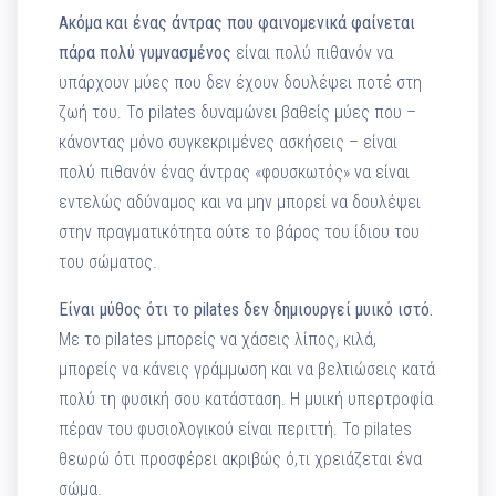
Ακόμα και ένας άντρας που φαινομενικά φαίνεται
πάρα πολύ γυμνασμένος
είναι πολύ πιθανόν να
υπάρχουν μύες που δεν έχουν δουλέψει ποτέ στη
ζωή του. Το pilates δυναμώνει βαθείς μύες που –
κάνοντας μόνο συγκεκριμένες ασκήσεις – είναι
πολύ πιθανόν ένας άντρας «φουσκωτός» να είναι
εντελώς αδύναμος και να μην μπορεί να δουλέψει
στην πραγματικότητα ούτε το βάρος του ίδιου του
του σώματος.
Είναι μύθος ότι το pilates δεν δημιουργεί μυικό ιστό.
Με το pilates μπορείς να χάσεις λίπος, κιλά,
μπορείς να κάνεις γράμμωση και να βελτιώσεις κατά
πολύ τη φυσική σου κατάσταση. Η μυική υπερτροφία
πέραν του φυσιολογικού είναι περιττή. Το pilates
θεωρώ ότι προσφέρει ακριβώς ό,τι χρειάζεται ένα
σώμα.