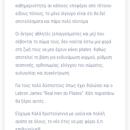
καθημερινότητα, αν κάποιος υποφέρει από τέτοιου
είδους πόνους, το μόνο σίγουρο είναι ότι θα δεί
αποτελέσματα και πάρα πολύ σύντομα.
Οι άντρες αθλητές (επαγγελματίες και μη) που
σέβονται το σώμα τους, δεν νοείται έστω μια φορά
στη ζωή τους να μην έχουν κάνει pilates. Καθώς
αποτελεί τη βάση για ενδυνάμωση κορμού, ρύθμιση
αναπνοής, ορθοσωμίας, ελέγχου του σώματος,
ευλυγισίας και συγκέντρωση.
Για τους πολύ δύσπιστους όπως έχει δηλώσει και ο
Lebron James “Real men do Pilates”. Κάτι παραπάνω
θα ξέρει αυτός…
Εύχομαι Καλά Χριστούγεννα με υγεία και πολλή
αγάπη σε όλους, το νέο έτος να μας φέρει ό,τι
επιθυμούμε!!!