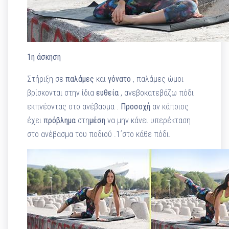
1η άσκηση
Στήριξη σε
παλάμες
και
γόνατο
, παλάμες ώμοι
βρίσκονται στην ίδια
ευθεία
, ανεβοκατεβάζω πόδι
εκπνέοντας στο ανέβασμα .
Προσοχή
αν κάποιος
έχει
πρόβλημα
στη
μέση
να μην κάνει υπερέκταση
στο ανέβασμα του ποδιού .1΄στο κάθε πόδι.