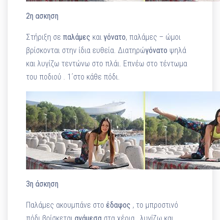
2η ασκηση
Στήριξη σε
παλάμες
και
γόνατο
, παλάμες – ώμοι
βρίσκονται στην ίδια ευθεία. Διατηρώ
γόνατο
ψηλά
και λυγίζω τεντώνω στο πλάι. Επνέω στο τέντωμα
του ποδιού . 1΄στο κάθε πόδι.
3η άσκηση
Παλάμες ακουμπάνε στο
έδαφος
, το μπροστινό
πόδι βρίσκεται
ανάμεσα
στα χέρια , λυγίζω και