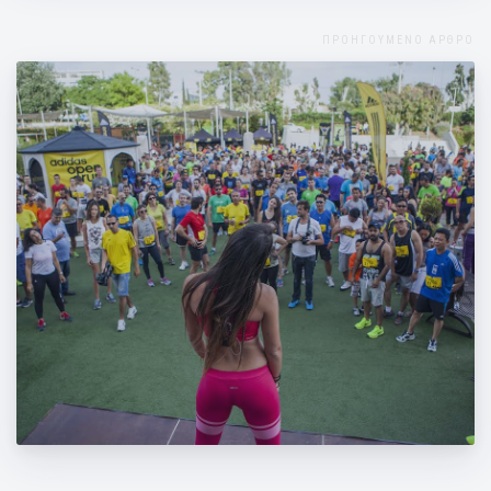
ΠΡΟΗΓΟΥΜΕΝΟ ΑΡΘΡΟ
Η Μάντη Περσάκη στο Adidas Open run
στο Golden Hall