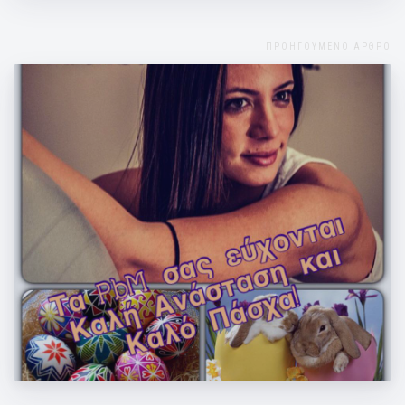
ΠΡΟΗΓΟΥΜΕΝΟ ΑΡΘΡΟ
Τα PbM σας εύχονται Καλό Πάσχα!