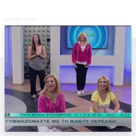
ΕΠΟΜΕΝΟ ΑΡΘΡΟ
Η Μάντη Περσάκη στο ETV "Με το
καλημέρα"