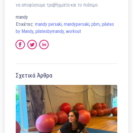
να αποφύγουμε τραβήγματα και το πιάσιμο.
mandy
Ετικέτες:
mandy persaki
,
mandypersaki
,
pbm
,
pilates
by Mandy
,
pilatesbymandy
,
workout
Σχετικά Άρθρα