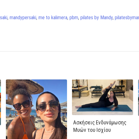
saki
,
mandypersaki
,
me to kalimera
,
pbm
,
pilates by Mandy
,
pilatesbyma
Ασκήσεις Ενδυνάμωσης
Μυών του Ισχίου