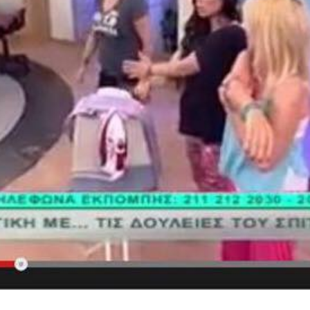
Ένα μεγάλο και όμορφο γυμναστήριο κοντά στη θάλασσα
ΚΟΡΥΔΑΛΛOΣ
Το pilates έχει τον δικό του καταπληκτικό χώρο στον
Κορυδαλλό
ΠΕΥΚΗ
Η εξέλιξη της ευεξίας στην Πεύκη
NEOΣ ΧΩΡΟΣ
ΠΕΡΙΣΤΈΡΙ
Προορισμός Pilates στην Καρδιά της Πόλης