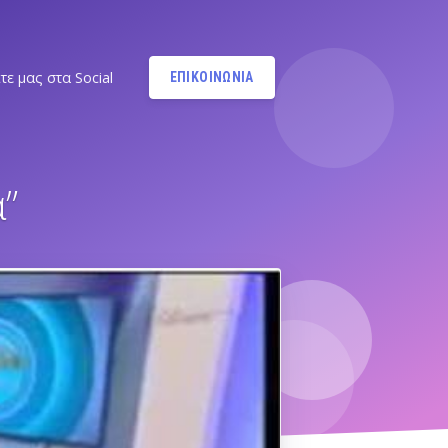
τε μας στα Social
ΕΠΙΚΟΙΝΩΝΙΑ
Instagram
@MANDYPBM
”
Instagram
@PILATESBYMANDY
Pilates by Mandy Facebook
Ν.ΣΜΥΡΝΗΣ - Π.ΦΑΛΗΡΟΥ
Pilates by Mandy
FACEBOOK ΕΛΛΗΝΙΚΟΥ
Α
Pilates by Mandy
FACEBOOK ΑΛΙΜΟΥ