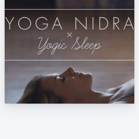
Δηλώστε συμμετοχή στο event της yoga
nidra