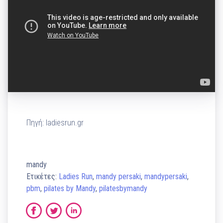
Πηγή: ladiesrun.gr
mandy
Ετικέτες:
Ladies Run
,
mandy persaki
,
mandypersaki
,
pbm
,
pilates by Mandy
,
pilatesbymandy