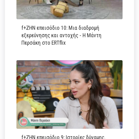
f+ΖΗΝ επεισόδιο 10: Μια διαδρομή
εξερεύνησης και αντοχής - Η Μάντη
Περσάκη στο ERTflix
f+ΖΗΝ επεισόδιο 9: Ιστορίες δύναμης,