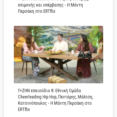
επιμονής και υπέρβασης - Η Μάντη
Περσάκη στο ERTflix
f+ΖΗΝ επεισόδιο 8: Εθνική Ομάδα
Cheerleading Hip Hop, Πεντάρης, Μάλτση,
Κατσινόπουλος - Η Μάντη Περσάκη στο
ERTflix