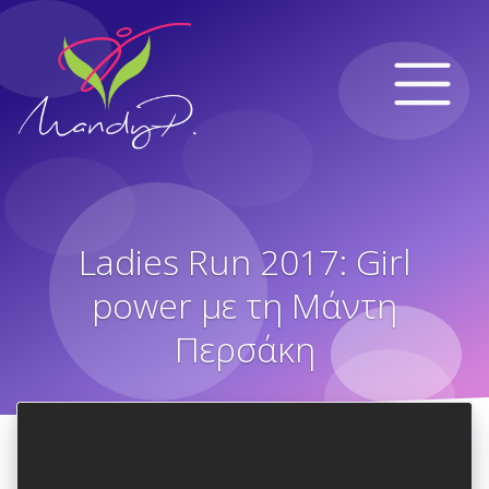
Ladies Run 2017: Girl
power με τη Μάντη
Περσάκη