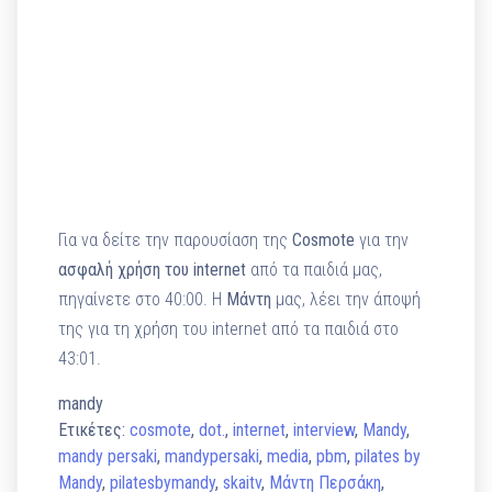
Για να δείτε την παρουσίαση της
Cosmote
για την
ασφαλή χρήση του internet
από τα παιδιά μας,
πηγαίνετε στο 40:00. Η
Μάντη
μας, λέει την άποψή
της για τη χρήση του internet από τα παιδιά στο
43:01.
mandy
Ετικέτες:
cosmote
,
dot.
,
internet
,
interview
,
Mandy
,
mandy persaki
,
mandypersaki
,
media
,
pbm
,
pilates by
Mandy
,
pilatesbymandy
,
skaitv
,
Μάντη Περσάκη
,