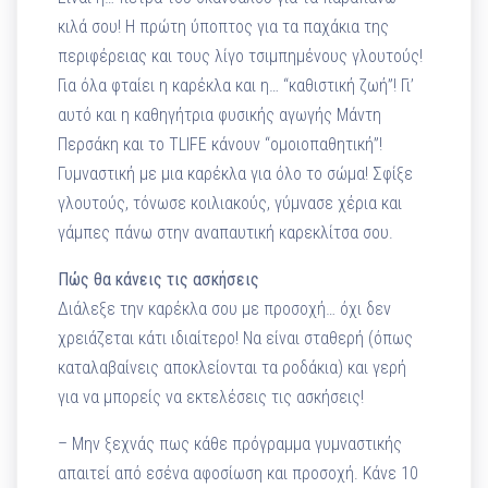
κιλά σου! Η πρώτη ύποπτος για τα παχάκια της
περιφέρειας και τους λίγο τσιμπημένους γλουτούς!
Για όλα φταίει η καρέκλα και η… “καθιστική ζωή”! Γι’
αυτό και η καθηγήτρια φυσικής αγωγής Μάντη
Περσάκη και το TLIFE κάνουν “ομοιοπαθητική”!
Γυμναστική με μια καρέκλα για όλο το σώμα! Σφίξε
γλουτούς, τόνωσε κοιλιακούς, γύμνασε χέρια και
γάμπες πάνω στην αναπαυτική καρεκλίτσα σου.
Πώς θα κάνεις τις ασκήσεις
Διάλεξε την καρέκλα σου με προσοχή… όχι δεν
χρειάζεται κάτι ιδιαίτερο! Να είναι σταθερή (όπως
καταλαβαίνεις αποκλείονται τα ροδάκια) και γερή
για να μπορείς να εκτελέσεις τις ασκήσεις!
– Μην ξεχνάς πως κάθε πρόγραμμα γυμναστικής
απαιτεί από εσένα αφοσίωση και προσοχή. Κάνε 10