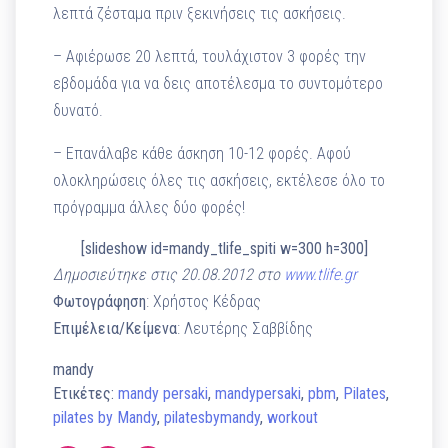
λεπτά ζέσταμα πριν ξεκινήσεις τις ασκήσεις.
– Αφιέρωσε 20 λεπτά, τουλάχιστον 3 φορές την
εβδομάδα για να δεις αποτέλεσμα το συντομότερο
δυνατό.
– Επανάλαβε κάθε άσκηση 10-12 φορές. Αφού
ολοκληρώσεις όλες τις ασκήσεις, εκτέλεσε όλο το
πρόγραμμα άλλες δύο φορές!
[slideshow id=mandy_tlife_spiti w=300 h=300]
Δημοσιεύτηκε στις 20.08.2012 στο
www.tlife.gr
Φωτογράφηση
: Χρήστος Κέδρας
Επιμέλεια/Κείμενα
: Λευτέρης Σαββίδης
mandy
Ετικέτες:
mandy persaki
,
mandypersaki
,
pbm
,
Pilates
,
pilates by Mandy
,
pilatesbymandy
,
workout