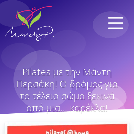
Pilates με την Μάντη
Περσάκη! Ο δρόμος για
το τέλειο σώμα ξεκινά
από μια… καρέκλα!