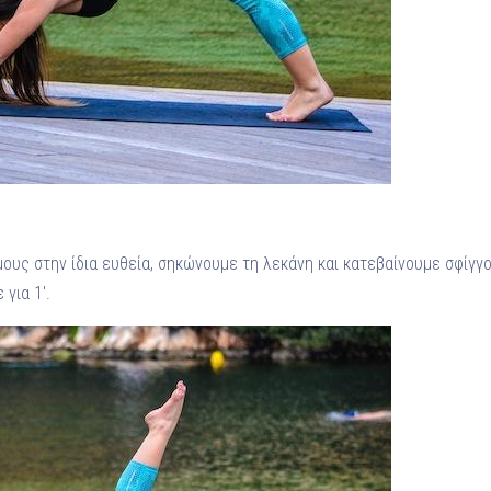
ους στην ίδια ευθεία, σηκώνουμε τη λεκάνη και κατεβαίνουμε σφίγγ
για 1′.