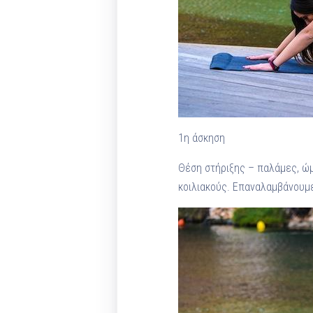
1η άσκηση
Θέση στήριξης – παλάμες, ώμ
κοιλιακούς. Επαναλαμβάνουμε 