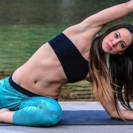
Ένα μεγάλο και όμορφο γυμναστήριο κοντά στη θάλασσα
ΚΟΡΥΔΑΛΛOΣ
Το pilates έχει τον δικό του καταπληκτικό χώρο στον
Κορυδαλλό
ΠΕΥΚΗ
Η εξέλιξη της ευεξίας στην Πεύκη
NEOΣ ΧΩΡΟΣ
ΠΕΡΙΣΤΈΡΙ
Προορισμός Pilates στην Καρδιά της Πόλης