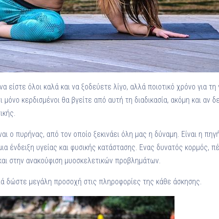
α είστε όλοι καλά και να ξοδεύετε λίγο, αλλά ποιοτικό χρόνο για τη 
ι μόνο κερδισμένοι θα βγείτε από αυτή τη διαδικασία, ακόμη και αν 
ικής.
ίναι ο πυρήνας, από τον οποίο ξεκινάει όλη μας η δύναμη. Είναι η πη
μια ένδειξη υγείας και φυσικής κατάστασης. Ενας δυνατός κορμός, πέ
και στην ανακούφιση μυοσκελετικών προβλημάτων.
λλά δώστε μεγάλη προσοχή στις πληροφορίες της κάθε άσκησης.