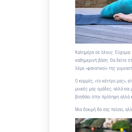
Καλημέρα σε όλους. Εύχομαι ν
καθημερινή βάση. Θα δείτε ότ
λέμε «φανατικοί» της γυμναστ
Ο κορμός, «το κέντρο μας», ε
μυικές μας ομάδες, αλλά και 
βοηθάει στην πρόληψη αλλά 
Μια δοκιμή θα σας πείσει, α