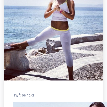
Πηγή: being.gr