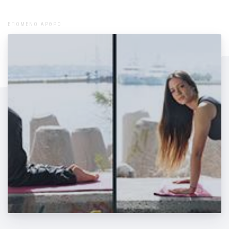
ΕΠΟΜΕΝΟ ΑΡΘΡΟ
Βασικές ασκήσεις Pilates για ενδυνάμωση
των μυών.