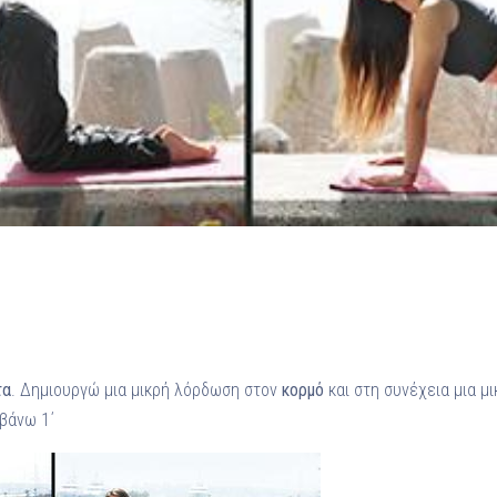
Ένα μεγάλο και όμορφο γυμναστήριο κοντά στη θάλασσα
ΚΟΡΥΔΑΛΛOΣ
Το pilates έχει τον δικό του καταπληκτικό χώρο στον
Κορυδαλλό
ΠΕΥΚΗ
Η εξέλιξη της ευεξίας στην Πεύκη
NEOΣ ΧΩΡΟΣ
ΠΕΡΙΣΤΈΡΙ
Προορισμός Pilates στην Καρδιά της Πόλης
τα
. Δημιουργώ μια μικρή λόρδωση στον
κορμό
και στη συνέχεια μια μ
βάνω 1΄