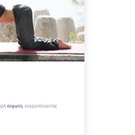
Pilates by Mandy
FACEBOOK N.ΨΥΧΙΚΟΥ
Pilates by Mandy
FACEBOOK N.ΜΑΚΡΗΣ
Pilates by Mandy
FACEBOOK ΚΟΡΥΔΑΛΛΟΥ
Pilates by Mandy
FACEBOOK ΠΕΡΙΣΤΕΡΊΟΥ
Pilates by Mandy
FACEBOOK ΠΕΎΚΗΣ
ΚΑΝΑΛΙ YOUTUBE
ικρή
κύφωση
, ενεργοποιώντας