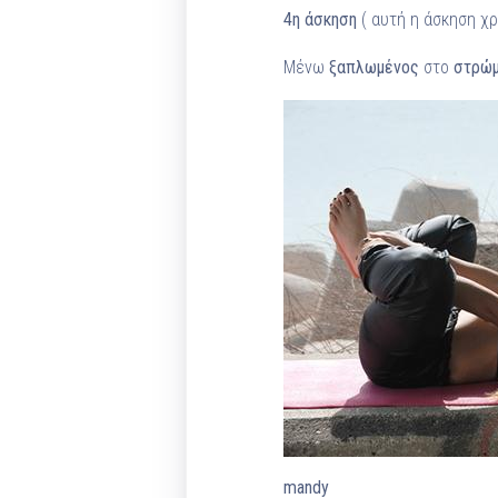
4η άσκηση
( αυτή η άσκηση χρ
Μένω
ξαπλωμένος
στο
στρώ
mandy