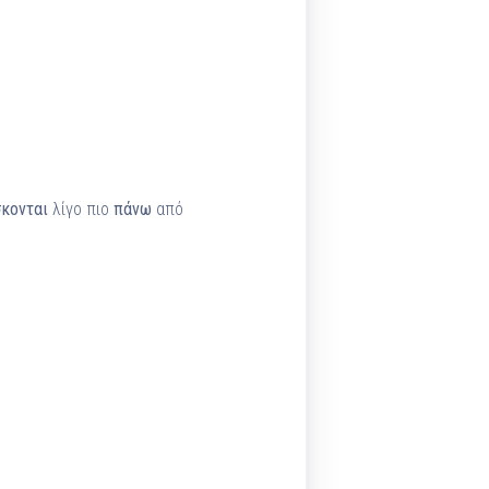
σκονται
λίγο πιο
πάνω
από