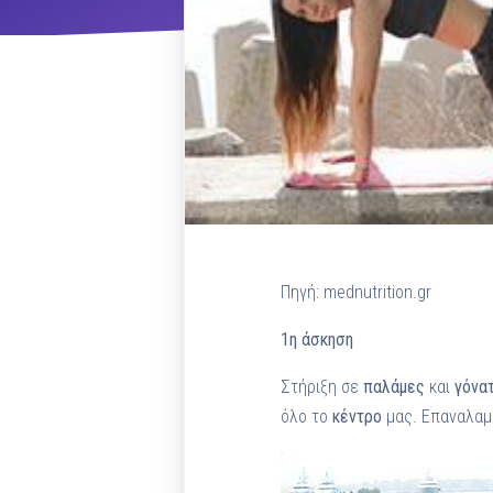
ΝΜ
Κ
ΠΕΥ
ΠΣ
Πηγή: mednutrition.gr
1η άσκηση
Στήριξη σε
παλάμες
και
γόνα
όλο το
κέντρο
μας. Επαναλαμ