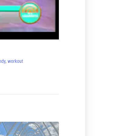
ndy
,
workout