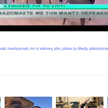
saki
,
mandypersaki
,
me to kalimera
,
pbm
,
pilates by Mandy
,
pilatesbyma