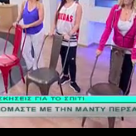
Ένα μεγάλο και όμορφο γυμναστήριο κοντά στη θάλασσα
ΚΟΡΥΔΑΛΛOΣ
Το pilates έχει τον δικό του καταπληκτικό χώρο στον
Κορυδαλλό
ΠΕΥΚΗ
Η εξέλιξη της ευεξίας στην Πεύκη
NEOΣ ΧΩΡΟΣ
ΠΕΡΙΣΤΈΡΙ
Προορισμός Pilates στην Καρδιά της Πόλης