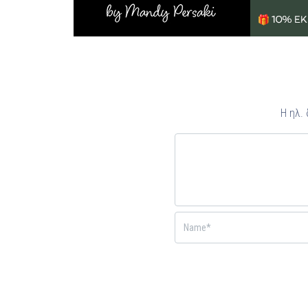
Η ηλ.