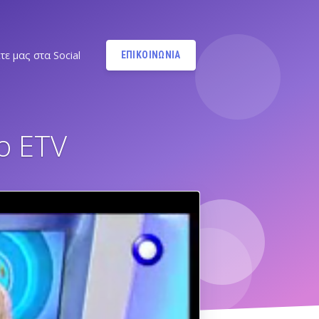
τε μας στα Social
ΕΠΙΚΟΙΝΩΝΙΑ
Instagram
@MANDYPBM
ο ETV
Instagram
@PILATESBYMANDY
Pilates by Mandy Facebook
Ν.ΣΜΥΡΝΗΣ - Π.ΦΑΛΗΡΟΥ
Pilates by Mandy
FACEBOOK ΕΛΛΗΝΙΚΟΥ
Α
Pilates by Mandy
FACEBOOK ΑΛΙΜΟΥ