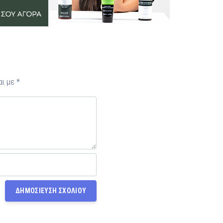
αι με
*