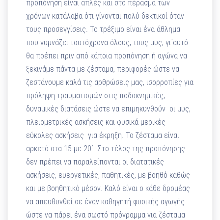
προπόνηση είναι απλές και στο πέρασμα των
χρόνων κατάλαβα ότι γίνονται πολύ δεκτικοί όταν
τους προσεγγίσεις. Το τρέξιμο είναι ένα άθλημα
που γυμνάζει ταυτόχρονα όλους, τους μυς, γι΄αυτό
θα πρέπει πριν από κάποια προπόνηση ή αγώνα να
ξεκινάμε πάντα με ζέσταμα, περιφορές ώστε να
ζεστάνουμε καλά τις αρθρώσεις μας, ισορροπίες για
πρόληψη τραυματισμών στις ποδοκνημικές,
δυναμικές διατάσεις ώστε να επιμηκυνθούν οι μυς,
πλειομετρικές ασκήσεις και φυσικά μερικές
εύκολες ασκήσεις για έκρηξη. Το ζέσταμα είναι
αρκετό στα 15 με 20΄. Στο τέλος της προπόνησης
δεν πρέπει να παραλείπονται οι διατατικές
ασκήσεις, ευεργετικές, παθητικές, με βοηθό καθώς
και με βοηθητικό μέσον. Καλό είναι ο κάθε δρομέας
να απευθυνθεί σε έναν καθηγητή φυσικής αγωγής
ώστε να πάρει ένα σωστό πρόγραμμα για ζέσταμα