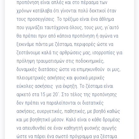
προπόνηση είναι απλές και στο πέρασμα των
χρόνων κατάλαβα ότι γίνονται πολύ δεκτικοί όταν
τους προσεγγίσεις. Το τρέξιμο είναι ένα άθλημα
που γυμνάζει ταυτόχρονα όλους, τους μυς, γι΄αυτό
θα πρέπει πριν από κάποια προπόνηση ή αγώνα να
ξεκινάμε πάντα με ζέσταμα, περιφορές ώστε να
ζεστάνουμε καλά τις αρθρώσεις μας, ισορροπίες για
πρόληψη τραυματισμών στις ποδοκνημικές,
δυναμικές διατάσεις ώστε να επιμηκυνθούν οι μυς,
πλειομετρικές ασκήσεις και φυσικά μερικές
εύκολες ασκήσεις για έκρηξη. Το ζέσταμα είναι
αρκετό στα 15 με 20΄. Στο τέλος της προπόνησης
δεν πρέπει να παραλείπονται οι διατατικές
ασκήσεις, ευεργετικές, παθητικές, με βοηθό καθώς
και με βοηθητικό μέσον. Καλό είναι ο κάθε δρομέας
να απευθυνθεί σε έναν καθηγητή φυσικής αγωγής
ώστε να πάρει ένα σωστό πρόγραμμα για ζέσταμα