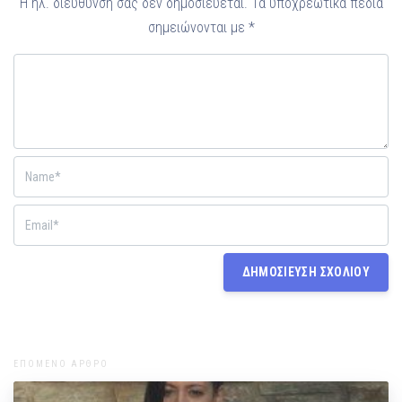
Η ηλ. διεύθυνση σας δεν δημοσιεύεται.
Τα υποχρεωτικά πεδία
σημειώνονται με
*
ΕΠΟΜΕΝΟ ΑΡΘΡΟ