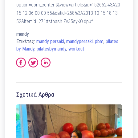
option=com_content&view=article&id=152652%3A20
15-12-06-00-00-55&catid=258%3A2013-10-15-18-13-
52&Itemid=271#sthash.Zv35syKO.dpuf
mandy
Ετικέτες:
mandy persaki
,
mandypersaki
,
pbm
,
pilates
by Mandy
,
pilatesbymandy
,
workout
Σχετικά Άρθρα