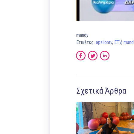
mandy
Ετικέτες:
epsilontv
,
ETV
,
mandy
Σχετικά Άρθρα