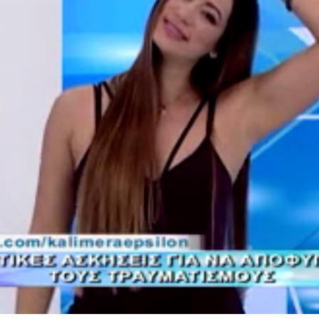
Ένα μεγάλο και όμορφο γυμναστήριο κοντά στη θάλασσα
ΚΟΡΥΔΑΛΛOΣ
Το pilates έχει τον δικό του καταπληκτικό χώρο στον
Κορυδαλλό
ΠΕΥΚΗ
Η εξέλιξη της ευεξίας στην Πεύκη
NEOΣ ΧΩΡΟΣ
ΠΕΡΙΣΤΈΡΙ
Προορισμός Pilates στην Καρδιά της Πόλης