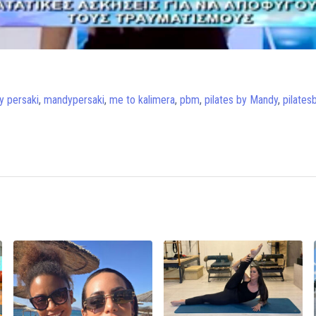
 persaki
,
mandypersaki
,
me to kalimera
,
pbm
,
pilates by Mandy
,
pilate