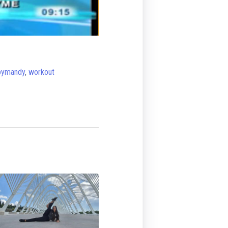
sbymandy
,
workout