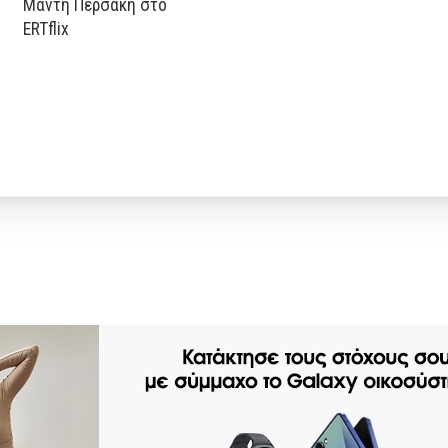
Μάντη Περσάκη στο
ERTflix