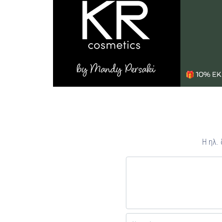
Η ηλ.