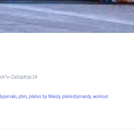
tch?v=ZaGspXrpL24
ypersaki
,
pbm
,
pilates by Mandy
,
pilatesbymandy
,
workout