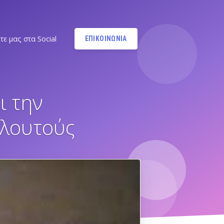
τε μας στα Social
ΕΠΙΚΟΙΝΩΝΙΑ
Instagram
@MANDYPBM
ι την
Instagram
@PILATESBYMANDY
γλουτούς
Pilates by Mandy Facebook
Ν.ΣΜΥΡΝΗΣ - Π.ΦΑΛΗΡΟΥ
Pilates by Mandy
FACEBOOK ΕΛΛΗΝΙΚΟΥ
Α
Pilates by Mandy
FACEBOOK ΑΛΙΜΟΥ