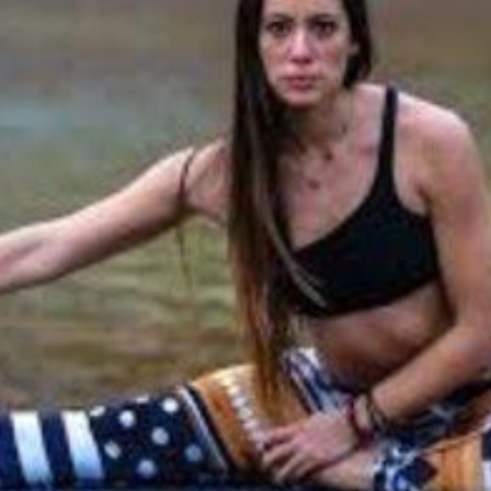
Ένα μεγάλο και όμορφο γυμναστήριο κοντά στη θάλασσα
ΚΟΡΥΔΑΛΛOΣ
Το pilates έχει τον δικό του καταπληκτικό χώρο στον
Κορυδαλλό
ΠΕΥΚΗ
Η εξέλιξη της ευεξίας στην Πεύκη
NEOΣ ΧΩΡΟΣ
ΠΕΡΙΣΤΈΡΙ
Προορισμός Pilates στην Καρδιά της Πόλης