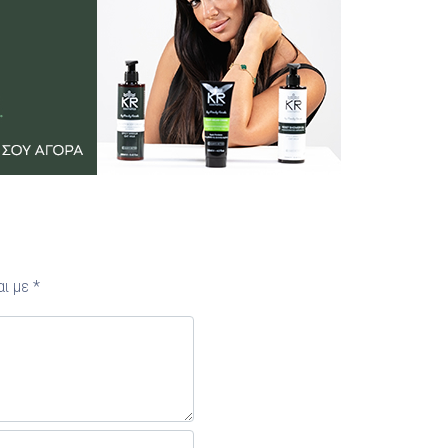
αι με
*