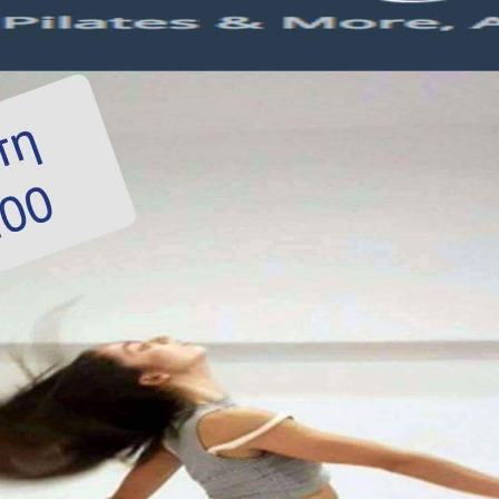
Ένα μεγάλο και όμορφο γυμναστήριο κοντά στη θάλασσα
ΚΟΡΥΔΑΛΛOΣ
Το pilates έχει τον δικό του καταπληκτικό χώρο στον
Κορυδαλλό
ΠΕΥΚΗ
Η εξέλιξη της ευεξίας στην Πεύκη
NEOΣ ΧΩΡΟΣ
ΠΕΡΙΣΤΈΡΙ
Προορισμός Pilates στην Καρδιά της Πόλης