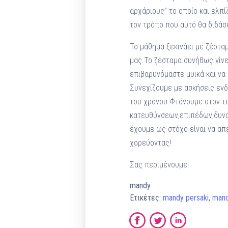
αρχάριους” το οποίο και ελπ
τον τρόπο που αυτό θα διδάσ
Το μάθημα ξεκινάει με ζέστα
μας.Το ζέσταμα συνήθως γίνε
επιβαρυνόμαστε μυϊκά και να
Συνεχίζουμε με ασκήσεις ενδ
του χρόνου.Φτάνουμε στον τ
κατευθύνσεων,επιπέδων,δυνα
έχουμε ως στόχο είναι να απ
χορεύοντας!
Σας περιμένουμε!
mandy
Ετικέτες:
mandy persaki
,
mand