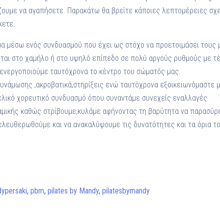
ίζουμε να αγαπήσετε. Παρακάτω θα βρείτε κάποιες λεπτομέρειες σχε
κετε.
μα μέσω ενός συνδυασμού που έχει ως στόχο να προετοιμάσει τους 
ται στο χαμήλο ή στο υψηλό επίπεδο σε πολύ αργούς ρυθμούς με τέ
 ενεργοποιούμε ταυτόχρονα το κέντρο του σώματός μας.
υνάμωσης ,ακροβατικά,στηρίξεις ενώ ταυτόχρονα εξοικειωνόμαστε μ
ελικό χορευτικό συνδυασμό όπου συναντάμε συνεχείς εναλλαγές
μικής καθώς στρίβουμε,κυλάμε αφήνοντας τη βαρύτητα να παρασύρε
ελευθερωθούμε και να ανακαλύψουμε τις δυνατότητες και τα όρια 
ypersaki
,
pbm
,
pilates by Mandy
,
pilatesbymandy