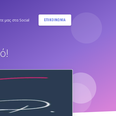
τε μας στα Social
ΕΠΙΚΟΙΝΩΝΙΑ
Instagram
@MANDYPBM
ό!
Instagram
@PILATESBYMANDY
Pilates by Mandy Facebook
Ν.ΣΜΥΡΝΗΣ - Π.ΦΑΛΗΡΟΥ
Pilates by Mandy
FACEBOOK ΕΛΛΗΝΙΚΟΥ
Α
Pilates by Mandy
FACEBOOK ΑΛΙΜΟΥ