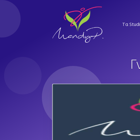
Τα Stud
ΝΣ
Γ
ΕΛ
Α
ΝΨ