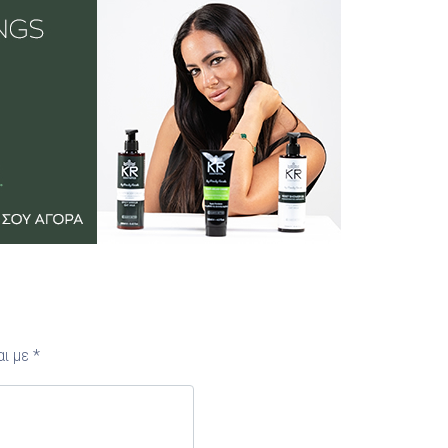
αι με
*