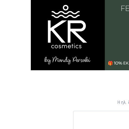
Η ηλ.