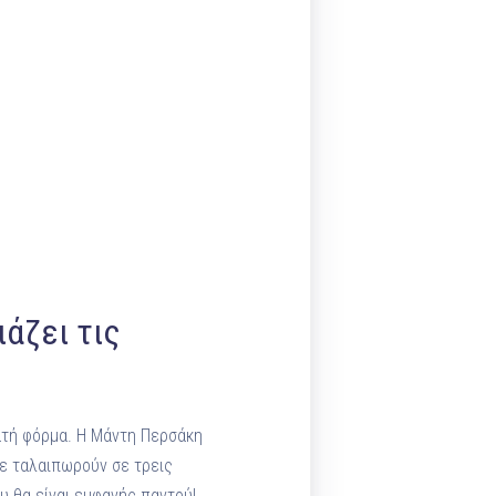
άζει τις
νατή φόρμα. Η Μάντη Περσάκη
σε ταλαιπωρούν σε τρεις
υ θα είναι εμφανής παντού!