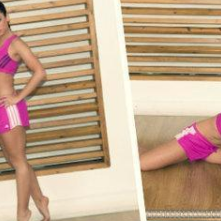
Ένα μεγάλο και όμορφο γυμναστήριο κοντά στη θάλασσα
ΚΟΡΥΔΑΛΛOΣ
Το pilates έχει τον δικό του καταπληκτικό χώρο στον
Κορυδαλλό
ΠΕΥΚΗ
Η εξέλιξη της ευεξίας στην Πεύκη
NEOΣ ΧΩΡΟΣ
ΠΕΡΙΣΤΈΡΙ
Προορισμός Pilates στην Καρδιά της Πόλης