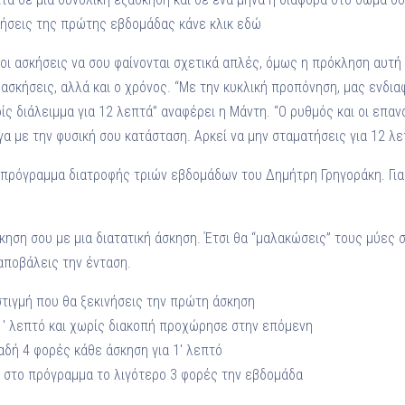
σκήσεις της πρώτης εβδομάδας κάνε κλικ εδώ
οι ασκήσεις να σου φαίνονται σχετικά απλές, όμως η πρόκληση αυτή 
ασκήσεις, αλλά και ο χρόνος. “Με την κυκλική προπόνηση, μας ενδια
ίς διάλειμμα για 12 λεπτά” αναφέρει η Μάντη. “Ο ρυθμός και οι επα
α με την φυσική σου κατάσταση. Αρκεί να μην σταματήσεις για 12 λε
 πρόγραμμα διατροφής τριών εβδομάδων του Δημήτρη Γρηγοράκη. Για 
κηση σου με μια διατατική άσκηση. Έτσι θα “μαλακώσεις” τους μύες σ
αποβάλεις την ένταση.
τιγμή που θα ξεκινήσεις την πρώτη άσκηση
1′ λεπτό και χωρίς διακοπή προχώρησε στην επόμενη
αδή 4 φορές κάθε άσκηση για 1′ λεπτό
 στο πρόγραμμα το λιγότερο 3 φορές την εβδομάδα