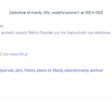
[slideshow id=mandy_tlife_readyforsummer1 w=300 h=300]
ρας
α φυσικής αγωγής Μάντη Περσάκη για την παρουσίαση των ασκήσεων
13 στο
www.tlife.gr
ypersaki
,
pbm
,
Pilates
,
pilates by Mandy
,
pilatesbymandy
,
workout