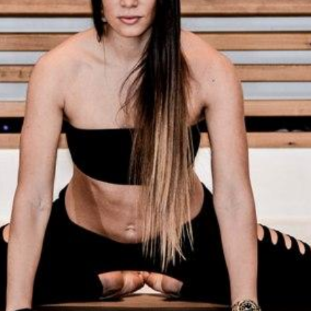
Ένα μεγάλο και όμορφο γυμναστήριο κοντά στη θάλασσα
ΚΟΡΥΔΑΛΛOΣ
Το pilates έχει τον δικό του καταπληκτικό χώρο στον
Κορυδαλλό
ΠΕΥΚΗ
Η εξέλιξη της ευεξίας στην Πεύκη
NEOΣ ΧΩΡΟΣ
ΠΕΡΙΣΤΈΡΙ
Προορισμός Pilates στην Καρδιά της Πόλης