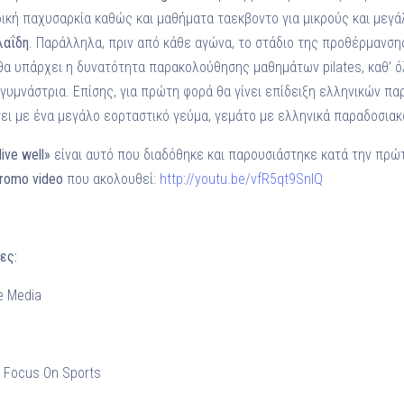
ιδική παχυσαρκία καθώς και μαθήματα ταεκβοντο για μικρούς και μεγά
λαΐδη
. Παράλληλα, πριν από κάθε αγώνα, το στάδιο της προθέρμανση
θα υπάρχει η δυνατότητα παρακολούθησης μαθημάτων pilates, καθ’ όλ
 γυμνάστρια. Επίσης, για πρώτη φορά θα γίνει επίδειξη ελληνικών π
ει με ένα μεγάλο εορταστικό γεύμα, γεμάτο με ελληνικά παραδοσιακ
 live well»
είναι αυτό που διαδόθηκε και παρουσιάστηκε κατά την πρώ
romo
v
ideo
που ακολουθεί:
http://youtu.be/vfR5qt9SnIQ
ες:
e Media
 Focus On Sports