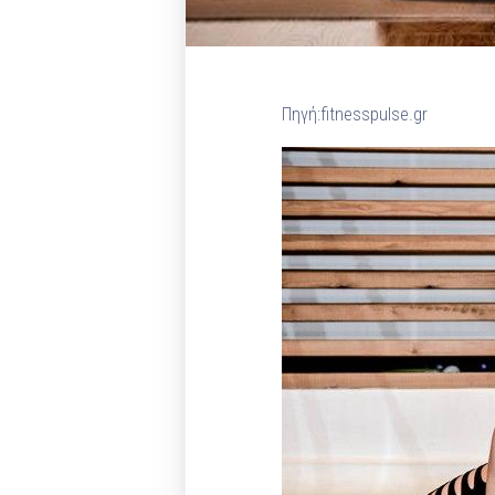
Πηγή:fitnesspulse.gr