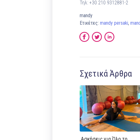
Τηλ: +30 210 9312881-2
mandy
Ετικέτες:
mandy persaki
,
mand
Σχετικά Άρθρα
Ασκήσεις για Όλο το