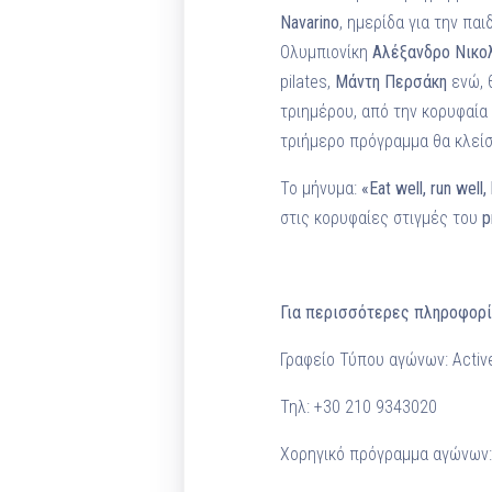
Navarino
, ημερίδα για την πα
Ολυμπιονίκη
Αλέξανδρο Νικο
pilates,
Μάντη Περσάκη
ενώ, 
τριημέρου, από την κορυφαία
τριήμερο πρόγραμμα θα κλείσ
Το μήνυμα:
«Eat well, run well,
στις κορυφαίες στιγμές του
p
Για περισσότερες πληροφορί
Γραφείο Τύπου αγώνων: Activ
Τηλ: +30 210 9343020
Χορηγικό πρόγραμμα αγώνων: