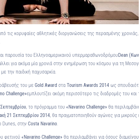
 από τις κορυφαίες αθλητικές διοργανώσεις της περασμένης χρονιάς
.
και παρουσία του Ελληνοαμερικανού υπερμαραθωνοδρόμου
Dean
(Κων
λλει για ακόμα μία χρονιά στην ενημέρωση του κόσμου για τη Μεσογε
 με την παιδική παχυσαρκία.
βράβευσής του με
Gold
Award
στα
Tourism
Awards
2014
ως σπουδαιότ
ino
Challenge
»
εμπλουτίζει ακόμη περισσότερο τις διαδρομές του και 
 Σεπτεμβρίου
, το πρόγραμμα του
«
Navarino
Challenge
»
θα περιλαμβάνε
ακή 21 Σεπτεμβρίου 2014
, θα πραγματοποιηθούν αγώνες για μικρούς 
o Dunes, στην
Costa
Navarino
.
ου φετινού
«
Navarino
Challenge
»
θα περιλαμβάνει για όσους διαμείνο