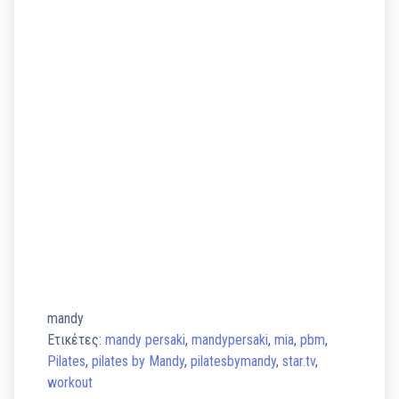
mandy
Ετικέτες:
mandy persaki
,
mandypersaki
,
mia
,
pbm
,
Pilates
,
pilates by Mandy
,
pilatesbymandy
,
star.tv
,
workout