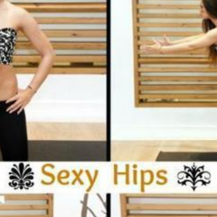
Ένα μεγάλο και όμορφο γυμναστήριο κοντά στη θάλασσα
ΚΟΡΥΔΑΛΛOΣ
Το pilates έχει τον δικό του καταπληκτικό χώρο στον
Κορυδαλλό
ΠΕΥΚΗ
Η εξέλιξη της ευεξίας στην Πεύκη
NEOΣ ΧΩΡΟΣ
ΠΕΡΙΣΤΈΡΙ
Προορισμός Pilates στην Καρδιά της Πόλης