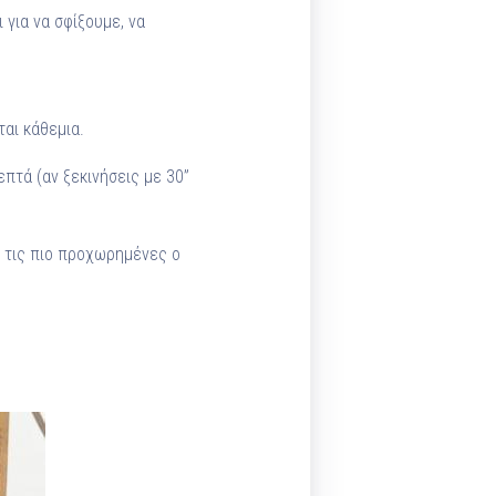
για να σφίξουμε, να
αι κάθεμια.
πτά (αν ξεκινήσεις με 30”
α τις πιο προχωρημένες ο