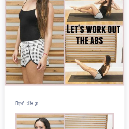
Πηγή: tlife.gr