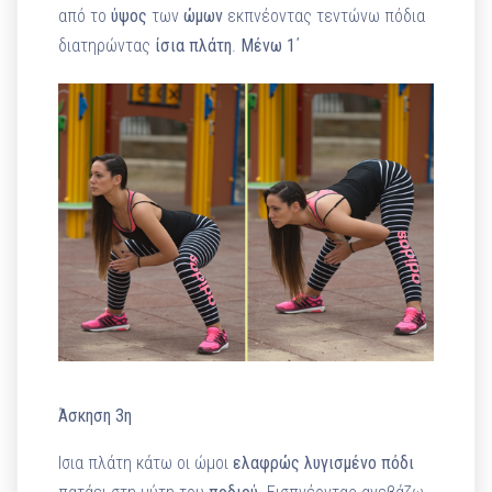
από το
ύψος
των
ώμων
εκπνέοντας τεντώνω πόδια
διατηρώντας
ίσια
πλάτη
.
Μένω 1΄
Άσκηση 3η
Ισια πλάτη κάτω οι ώμοι
ελαφρώς
λυγισμένο
πόδι