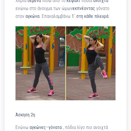
Χέρια
δεμένα
πίσω από το
κεφάλι
πόδια
ανοιχτά
ενώνω στο άνοιγμα των ώμων
εκπνέοντας
γόνατο
στον
αγκώνα
. Επαναλαμβάνω
1΄ στη κάθε πλευρά
.
Άσκηση 2η
Ενώνω
αγκώνες
–
γόνατα
, πόδια λίγο πιο ανοιχτά