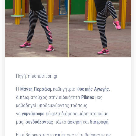
Πηγή: mednutrition.gr
Η
Μάντη
Περσάκη
, καθηγήτρια
Φυσικής
Αγωγής
,
διπλωματούχος στην ειδικότητα
Pilates
μας
καθοδηγεί υποδεικνύοντας τρόπους
να
γυμνάσουμε
εύκολα διάφορα μέρη στο σώμα
μας,
συνδυάζοντας
πάντα
άσκηση
και
διατροφή
.
Είτε βρίσκεστε στο
σπίτι
σας είτε βρίσκεστε σε