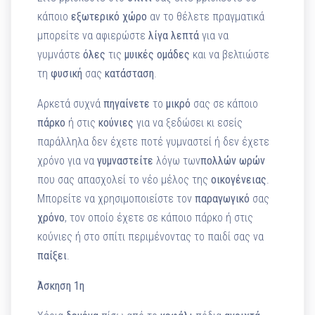
κάποιο
εξωτερικό
χώρο
αν το θέλετε πραγματικά
μπορείτε να αφιερώστε
λίγα
λεπτά
για να
γυμνάστε
όλες
τις
μυικές
ομάδες
και να βελτιώστε
τη
φυσική
σας
κατάσταση
.
Αρκετά συχνά
πηγαίνετε
το
μικρό
σας σε κάποιο
πάρκο
ή στις
κούνιες
για να ξεδώσει κι εσείς
παράλληλα δεν έχετε ποτέ γυμναστεί ή δεν έχετε
χρόνο για να
γυμναστείτε
λόγω των
πολλών ωρών
που σας απασχολεί το νέο μέλος της
οικογένειας
.
Μπορείτε να χρησιμοποιείστε τον
παραγωγικό
σας
χρόνο
, τον οποίο έχετε σε κάποιο πάρκο ή στις
κούνιες ή στο σπίτι περιμένοντας το παιδί σας να
παίξει
.
Άσκηση 1η